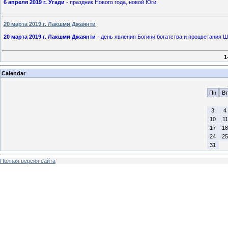
6 апреля 2019 г. Угади
- праздник Нового года, новой Юги.
20 марта 2019 г. Лакшми Джаянти
20 марта 2019 г. Лакшми Джаянти
- день явления Богини богатства и процветания 
1
Calendar
Пн
Вт
3
4
10
11
17
18
24
25
31
Полная версия сайта