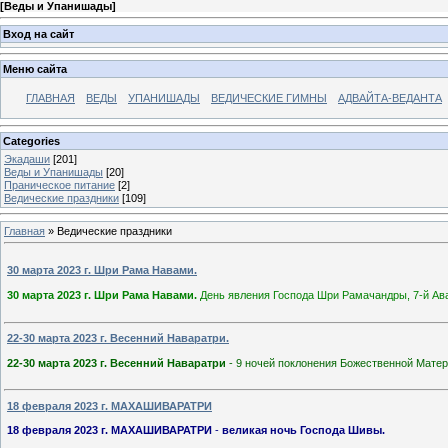
[
Веды и Упанишады
]
Вход на сайт
Меню сайта
ГЛАВНАЯ
ВЕДЫ
УПАНИШАДЫ
ВЕДИЧЕСКИЕ ГИМНЫ
АДВАЙТА-ВЕДАНТА
Categories
Экадаши
[201]
Веды и Упанишады
[20]
Праническое питание
[2]
Ведические праздники
[109]
Главная
»
Ведические праздники
30 марта 2023 г. Шри Рама Навами.
30 марта 2023 г. Шри Рама Навами.
День явления Господа Шри Рамачандры, 7-й Ав
22-30 марта 2023 г. Весенний Наваратри.
22-30 марта 2023 г. Весенний Наваратри
- 9 ночей поклонения Божественной Матер
18 февраля 2023 г. МАХАШИВАРАТРИ
18 февраля 2023 г. МАХАШИВАРАТРИ
-
великая ночь Господа Шивы.