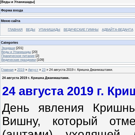
[
Веды и Упанишады
]
Форма входа
Меню сайта
ГЛАВНАЯ
ВЕДЫ
УПАНИШАДЫ
ВЕДИЧЕСКИЕ ГИМНЫ
АДВАЙТА-ВЕДАНТА
Categories
Экадаши
[201]
Веды и Упанишады
[20]
Праническое питание
[2]
Ведические праздники
[109]
Главная
»
2019
»
Август
»
23
» 24 августа 2019 г. Кришна Джанмаштами.
24 августа 2019 г. Кришна Джанмаштами.
24 августа 2019 г. К
День явления Кришн
Вишну, который отм
(аштами) уходящей