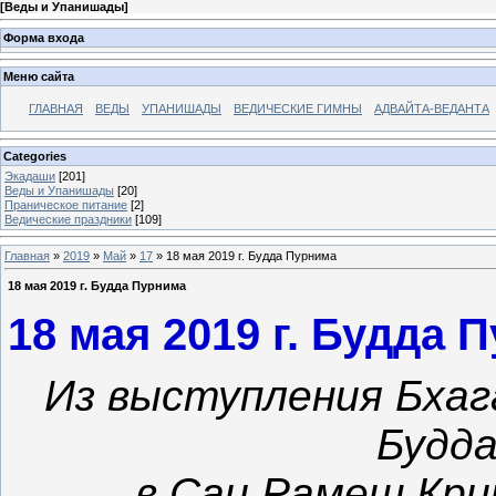
[
Веды и Упанишады
]
Форма входа
Меню сайта
ГЛАВНАЯ
ВЕДЫ
УПАНИШАДЫ
ВЕДИЧЕСКИЕ ГИМНЫ
АДВАЙТА-ВЕДАНТА
Categories
Экадаши
[201]
Веды и Упанишады
[20]
Праническое питание
[2]
Ведические праздники
[109]
Главная
»
2019
»
Май
»
17
» 18 мая 2019 г. Будда Пурнима
18 мая 2019 г. Будда Пурнима
18 мая 2019 г. Будда 
Из выступления Бхаг
Будд
в Саи Рамеш Кри