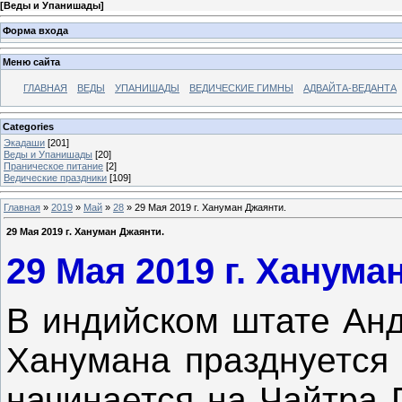
[
Веды и Упанишады
]
Форма входа
Меню сайта
ГЛАВНАЯ
ВЕДЫ
УПАНИШАДЫ
ВЕДИЧЕСКИЕ ГИМНЫ
АДВАЙТА-ВЕДАНТА
Categories
Экадаши
[201]
Веды и Упанишады
[20]
Праническое питание
[2]
Ведические праздники
[109]
Главная
»
2019
»
Май
»
28
» 29 Мая 2019 г. Хануман Джаянти.
29 Мая 2019 г. Хануман Джаянти.
29 Мая 2019 г. Ханума
В индийском штате Ан
Ханумана празднуется 
начинается на Чайтра 