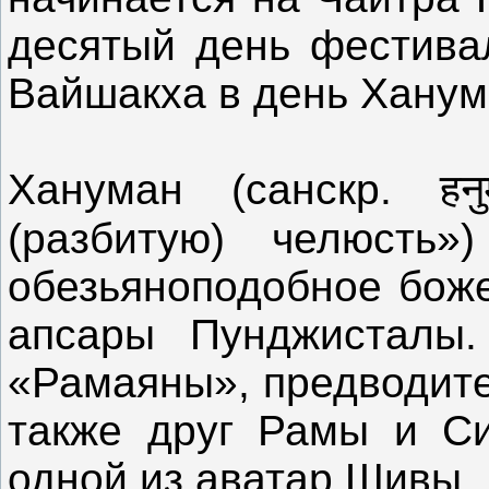
десятый день фестива
Вайшакха в день Хану
Хануман (санскр. हन
(разбитую) челюсть
обезьяноподобное боже
апсары Пунджисталы.
«Рамаяны», предводите
также друг Рамы и Си
одной из аватар Шивы.