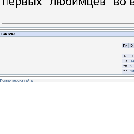
первых "любимцев" во 
Calendar
Пн
Вт
6
7
13
14
20
21
27
28
Полная версия сайта