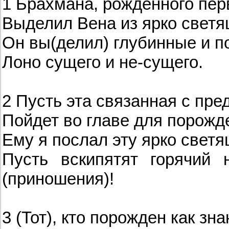
1 Брахмана, рожденного пер
Выделил Вена из ярко светя
Он вы(делил) глубинные и п
Лоно сущего и не-сущего.
2 Пусть эта связанная с пр
Пойдет во главе для порожд
Ему я послал эту ярко светя
Пусть вскипятят горячий 
(приношения)!
3 (Тот), кто порожден как зна