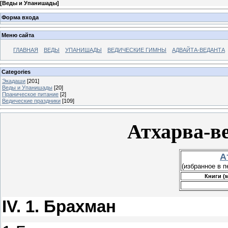
[
Веды и Упанишады
]
Форма входа
Меню сайта
ГЛАВНАЯ
ВЕДЫ
УПАНИШАДЫ
ВЕДИЧЕСКИЕ ГИМНЫ
АДВАЙТА-ВЕДАНТА
Categories
Экадаши
[201]
Веды и Упанишады
[20]
Праническое питание
[2]
Ведические праздники
[109]
Атхарва-в
А
(избранное в п
Книги (
IV. 1. Брахман