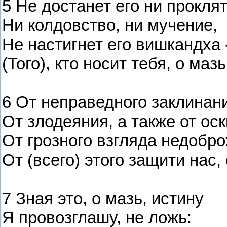
5 Не достанет его ни проклят
Ни колдовство, ни мучение,
Не настигнет его вишкандха 
(Того), кто носит тебя, о мазь
6 От неправедного заклинани
От злодеяния, а также от ос
От грозного взгляда недобр
От (всего) этого защити нас, 
7 Зная это, о мазь, истину
Я провозглашу, не ложь: