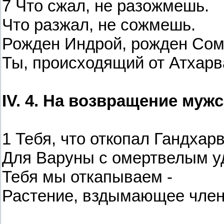
7 Что сжал, не разожмешь.
Что разжал, не сожмешь.
Рожден Индрой, рожден Со
Ты, происходящий от Атхарв
IV. 4. На возвращение муж
1 Тебя, что откопал Гандхар
Для Варуны с омертвелым у
Тебя мы откапываем -
Растение, вздымающее член