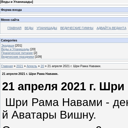
[
Веды и Упанишады
]
Форма входа
Меню сайта
ГЛАВНАЯ
ВЕДЫ
УПАНИШАДЫ
ВЕДИЧЕСКИЕ ГИМНЫ
АДВАЙТА-ВЕДАНТА
Categories
Экадаши
[201]
Веды и Упанишады
[20]
Праническое питание
[2]
Ведические праздники
[109]
Главная
»
2021
»
Апрель
»
20
» 21 апреля 2021 г. Шри Рама Навами.
21 апреля 2021 г. Шри Рама Навами.
21 апреля 2021 г. Шри
Шри Рама Навами - ден
й Аватары Вишну.