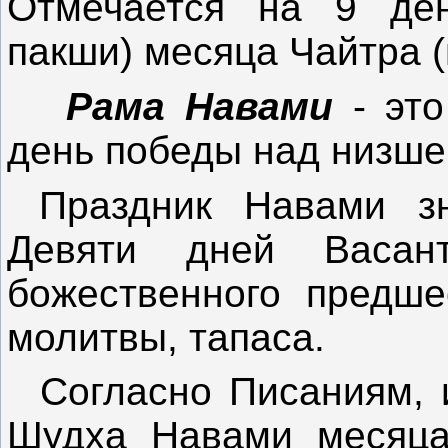
Отмечается на 9 де
пакши) месяца Чайтра (
Рама Навами
- это
день победы над низше
Праздник Навами зн
Девяти дней Васан
божественного предше
молитвы, тапаса.
Согласно Писаниям, и
Шудха Навами месяца