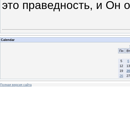
это праведность, и Он 
Calendar
Пн
Вт
5
6
12
13
19
20
26
27
Полная версия сайта