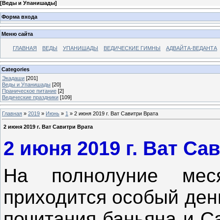
[
Веды и Упанишады
]
Форма входа
Меню сайта
ГЛАВНАЯ
ВЕДЫ
УПАНИШАДЫ
ВЕДИЧЕСКИЕ ГИМНЫ
АДВАЙТА-ВЕДАНТА
Categories
Экадаши
[201]
Веды и Упанишады
[20]
Праническое питание
[2]
Ведические праздники
[109]
Главная
»
2019
»
Июнь
»
1
» 2 июня 2019 г. Ват Савитри Врата
2 июня 2019 г. Ват Савитри Врата
2 июня 2019 г. Ват Са
На полнолуние ме
приходится особый день
почитания баньяна и Са