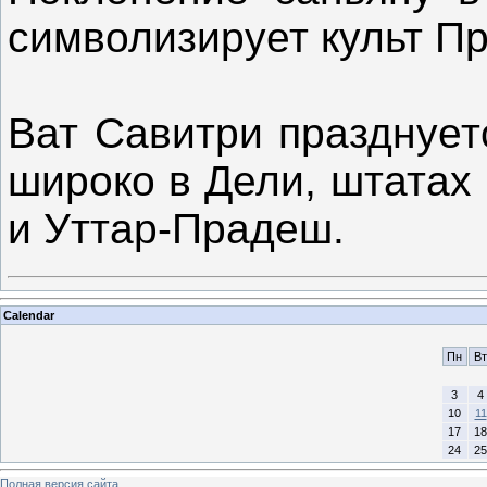
символизирует культ П
Ват Савитри празднует
широко в Дели, штатах
и Уттар-Прадеш.
Calendar
Пн
Вт
3
4
10
11
17
18
24
25
Полная версия сайта