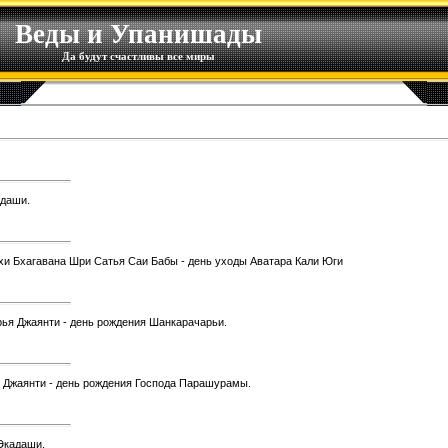
Веды и Упанишады
Да будут счастливы все миры
адаши.
дхи Бхагавана Шри Сатья Саи Бабы - день уходы Аватара Кали Юги
рья Джаянти - день рождения Шанкарачарьи.
м Джаянти - день рождения Господа Парашурамы.
 Экадаши.