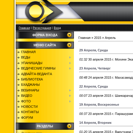
Главная
|
Регистрация
|
Вход
ФОРМА ВХОДА
Главная
»
2015
»
Апрель
МЕНЮ САЙТА
29 Апреля, Среда
ГЛАВНАЯ
ВЕДЫ
01:32
30 апреля 2015 г. Мохини Эк
УПАНИШАДЫ
23 Апреля, Четверг
ВЕДИЧЕСКИЕ ГИМНЫ
АДВАЙТА-ВЕДАНТА
00:48
24 апреля 2015 г. Махасама
БИБЛИОТЕКА
БХАДЖАНЫ
22 Апреля, Среда
ВЕБИНАРЫ
00:07
23 апреля 2015 г. Шанкарача
ВИДЕО
ФОТО
19 Апреля, Воскресенье
НОВОСТИ
КОНТАКТЫ
00:37
20 апреля 2015 г. Парашура
ФОРУМ
14 Апреля, Вторник
РАЗДЕЛЫ
01:20
15 апреля 2015 г. Варутхини