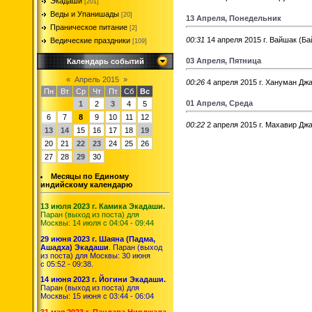
Экадаши
[201]
Веды и Упанишады
[20]
13 Апреля, Понедельник
Праническое питание
[2]
00:31
14 апреля 2015 г. Вайшак (Ба
Ведические праздники
[109]
03 Апреля, Пятница
Календарь событий
«
Апрель 2015
»
00:26
4 апреля 2015 г. Хануман Дж
Пн
Вт
Ср
Чт
Пт
Сб
Вс
01 Апреля, Среда
1
2
3
4
5
6
7
8
9
10
11
12
00:22
2 апреля 2015 г. Махавир Дж
13
14
15
16
17
18
19
20
21
22
23
24
25
26
27
28
29
30
Месяцы по Единому
индийскому календарю
13 июля 2023 г. Камика Экадаши.
Паран (выход из поста) для
Москвы: 14 июля с 04:04 - 09:44
29 июня 2023 г. Шаяна (Падма,
Ашадха) Экадаши
. Паран (выход
из поста) для Москвы: 30 июня
с 05:52 - 09:38.
14 июня 2023 г. Йогини Экадаши.
Паран (выход из поста) для
Москвы: 15 июня с 03:44 - 06:04
31 мая 2023 г. Пандава Нирджала