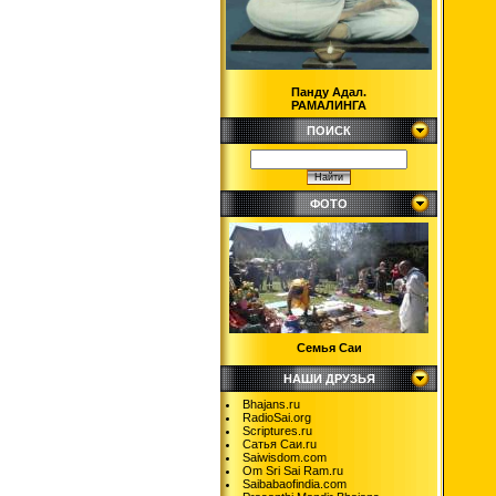
Панду Адал.
РАМАЛИНГА
ПОИСК
ФОТО
Семья Саи
НАШИ ДРУЗЬЯ
Bhajans.ru
RadioSai.org
Scriptures.ru
Сатья Саи.ru
Saiwisdom.com
Om Sri Sai Ram.ru
Saibabaofindia.com