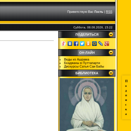
Приветствую Вас
Гость
|
RSS
Суббота, 08.08.2026, 15:22
ПОДЕЛИТЬСЯ
ОН-ЛАЙН
Веды из Ашрама
Бхаджаны в Путтапарти
Дискурсы Сатья Саи Бабы
БИБЛИОТЕКА
П
о
д
п
и
с
к
а