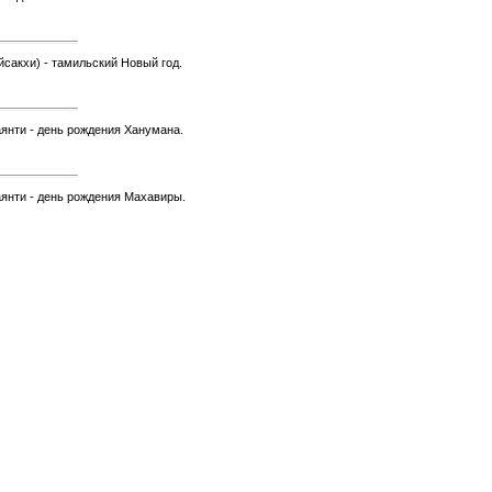
йсакхи) - тамильский Новый год.
аянти - день рождения Ханумана.
аянти - день рождения Махавиры.