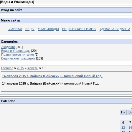
[
Веды и Упанишады
]
Вход на сайт
Меню сайта
ГЛАВНАЯ
ВЕДЫ
УПАНИШАДЫ
ВЕДИЧЕСКИЕ ГИМНЫ
АДВАЙТА-ВЕДАНТА
Categories
Экадаши
[201]
Веды и Упанишады
[20]
Праническое питание
[2]
Ведические праздники
[109]
Главная
»
2015
»
Апрель
»
13
14 апреля 2015 г. Вайшак (Байсакхи) - тамильский Новый год.
14 апреля 2015 г. Вайшак (Байсакхи)
- тамильский Новый Год.
Calendar
Пн
Вт
6
7
13
14