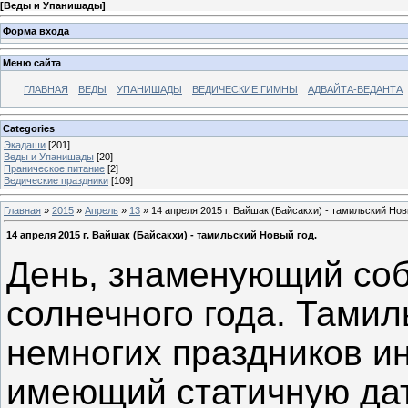
[
Веды и Упанишады
]
Форма входа
Меню сайта
ГЛАВНАЯ
ВЕДЫ
УПАНИШАДЫ
ВЕДИЧЕСКИЕ ГИМНЫ
АДВАЙТА-ВЕДАНТА
Categories
Экадаши
[201]
Веды и Упанишады
[20]
Праническое питание
[2]
Ведические праздники
[109]
Главная
»
2015
»
Апрель
»
13
» 14 апреля 2015 г. Вайшак (Байсакхи) - тамильский Нов
14 апреля 2015 г. Вайшак (Байсакхи) - тамильский Новый год.
День, знаменующий соб
солнечного года. Тамил
немногих праздников и
имеющий статичную дат