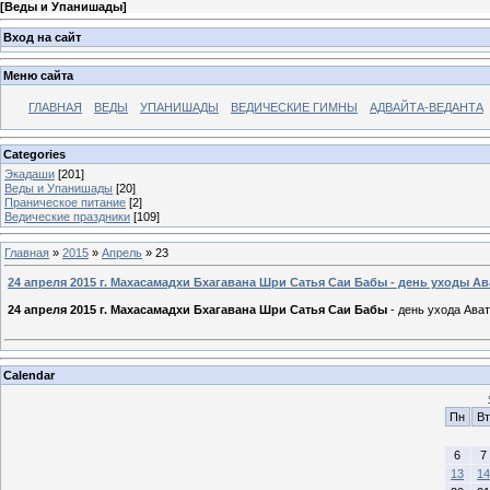
[
Веды и Упанишады
]
Вход на сайт
Меню сайта
ГЛАВНАЯ
ВЕДЫ
УПАНИШАДЫ
ВЕДИЧЕСКИЕ ГИМНЫ
АДВАЙТА-ВЕДАНТА
Categories
Экадаши
[201]
Веды и Упанишады
[20]
Праническое питание
[2]
Ведические праздники
[109]
Главная
»
2015
»
Апрель
»
23
24 апреля 2015 г. Махасамадхи Бхагавана Шри Сатья Саи Бабы - день уходы А
24 апреля 2015 г. Махасамадхи Бхагавана Шри Сатья Саи Бабы
- день ухода Ава
Calendar
Пн
Вт
6
7
13
14