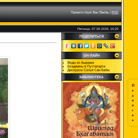
Приветствую Вас
Гость
|
RSS
Пятница, 07.08.2026, 10:20
ПОДЕЛИТЬСЯ
ОН-ЛАЙН
Веды из Ашрама
Бхаджаны в Путтапарти
Дискурсы Сатья Саи Бабы
БИБЛИОТЕКА
П
о
д
п
и
с
к
а