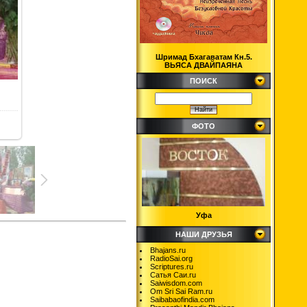
Шримад Бхагаватам Кн.5.
ВЬЯСА ДВАЙПАЯНА
ПОИСК
ФОТО
Уфа
НАШИ ДРУЗЬЯ
Bhajans.ru
RadioSai.org
Scriptures.ru
Сатья Саи.ru
Saiwisdom.com
Om Sri Sai Ram.ru
Saibabaofindia.com