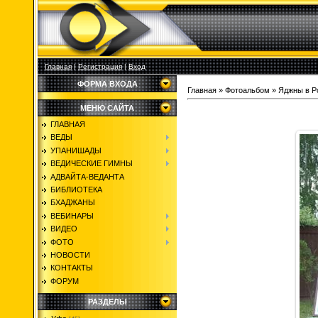
Главная
|
Регистрация
|
Вход
ФОРМА ВХОДА
Главная
»
Фотоальбом
»
Яджны в Р
МЕНЮ САЙТА
ГЛАВНАЯ
ВЕДЫ
УПАНИШАДЫ
ВЕДИЧЕСКИЕ ГИМНЫ
АДВАЙТА-ВЕДАНТА
БИБЛИОТЕКА
БХАДЖАНЫ
ВЕБИНАРЫ
ВИДЕО
ФОТО
НОВОСТИ
КОНТАКТЫ
ФОРУМ
РАЗДЕЛЫ