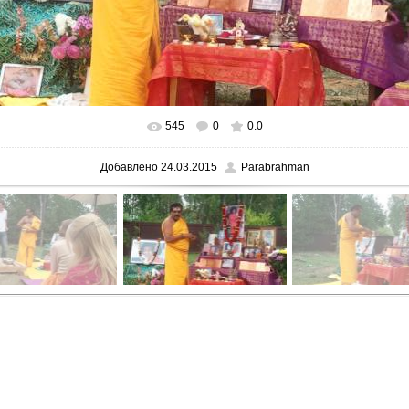
545
0
0.0
В реальном размере
1600x1200
/ 292.6Kb
Добавлено
24.03.2015
Parabrahman