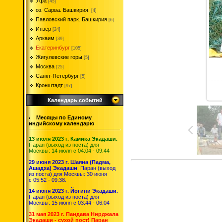
Уфа
[45]
оз. Сарва. Башкирия.
[4]
Павловский парк. Башкирия
[6]
Инзер
[24]
Аркаим
[39]
Екатеринбург
[105]
Жигулевские горы
[5]
Москва
[25]
Санкт-Петербург
[5]
Кронштадт
[97]
Календарь событий
Месяцы по Единому
индийскому календарю
13 июля 2023 г. Камика Экадаши.
Паран (выход из поста) для
Москвы: 14 июля с 04:04 - 09:44
29 июня 2023 г. Шаяна (Падма,
Ашадха) Экадаши
. Паран (выход
из поста) для Москвы: 30 июня
с 05:52 - 09:38.
14 июня 2023 г. Йогини Экадаши.
Паран (выход из поста) для
Москвы: 15 июня с 03:44 - 06:04
31 мая 2023 г. Пандава Нирджала
Экадаши - сухой пост! Паран