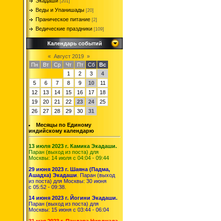
Экадаши
[201]
Веды и Упанишады
[20]
Праническое питание
[2]
Ведические праздники
[109]
Календарь событий
«
Август 2019
»
Пн
Вт
Ср
Чт
Пт
Сб
Вс
1
2
3
4
5
6
7
8
9
10
11
12
13
14
15
16
17
18
19
20
21
22
23
24
25
26
27
28
29
30
31
Месяцы по Единому
индийскому календарю
13 июля 2023 г. Камика Экадаши.
Паран (выход из поста) для
Москвы: 14 июля с 04:04 - 09:44
29 июня 2023 г. Шаяна (Падма,
Ашадха) Экадаши
. Паран (выход
из поста) для Москвы: 30 июня
с 05:52 - 09:38.
14 июня 2023 г. Йогини Экадаши.
Паран (выход из поста) для
Москвы: 15 июня с 03:44 - 06:04
31 мая 2023 г. Пандава Нирджала