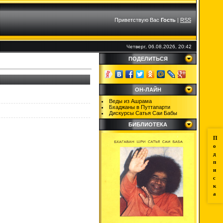
Приветствую Вас
Гость
|
RSS
Четверг, 06.08.2026, 20:42
ПОДЕЛИТЬСЯ
ОН-ЛАЙН
Веды из Ашрама
Бхаджаны в Путтапарти
Дискурсы Сатья Саи Бабы
БИБЛИОТЕКА
П
о
д
п
и
с
к
а