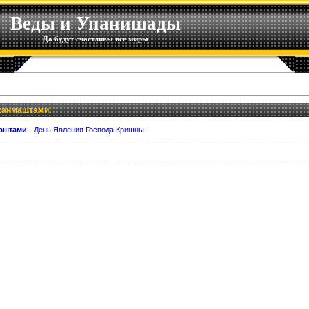
Веды и Упанишады
Да будут счастливы все миры
Джанмаштами.
маштами
- День Явления Господа Кришны.