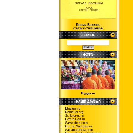
Према Вахини.
САТЬЯ САИ БАБА
ПОИСК
ФОТО
Буддизм
НАШИ ДРУЗЬЯ
Bhajans.ru
RadioSai.org
Scriptures.ru
Сатья Саи.ru
Saiwisdom.com
Om Sri Sai Ram.ru
Saibabaofindia.com