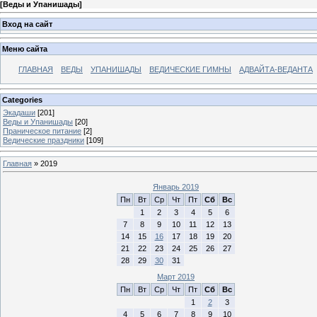
[
Веды и Упанишады
]
Вход на сайт
Меню сайта
ГЛАВНАЯ
ВЕДЫ
УПАНИШАДЫ
ВЕДИЧЕСКИЕ ГИМНЫ
АДВАЙТА-ВЕДАНТА
Categories
Экадаши
[201]
Веды и Упанишады
[20]
Праническое питание
[2]
Ведические праздники
[109]
Главная
»
2019
Январь 2019
Пн
Вт
Ср
Чт
Пт
Сб
Вс
1
2
3
4
5
6
7
8
9
10
11
12
13
14
15
16
17
18
19
20
21
22
23
24
25
26
27
28
29
30
31
Март 2019
Пн
Вт
Ср
Чт
Пт
Сб
Вс
1
2
3
4
5
6
7
8
9
10