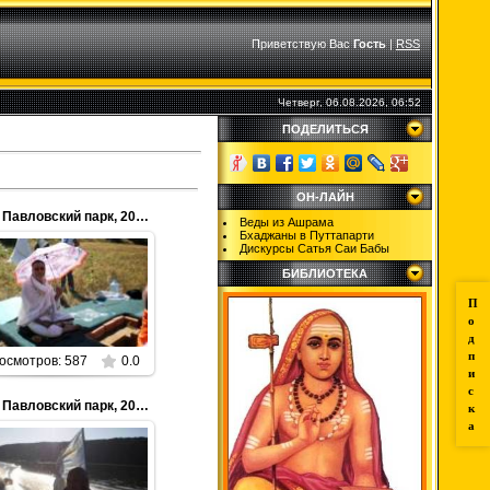
Приветствую Вас
Гость
|
RSS
Четверг, 06.08.2026, 06:52
ПОДЕЛИТЬСЯ
ОН-ЛАЙН
Яджна, Павловский парк, 2012г.
Веды из Ашрама
Бхаджаны в Путтапарти
Дискурсы Сатья Саи Бабы
БИБЛИОТЕКА
24.03.2015
П
Parabrahman
о
д
п
осмотров: 587
0.0
и
с
Яджна, Павловский парк, 2012г.
к
а
24.03.2015