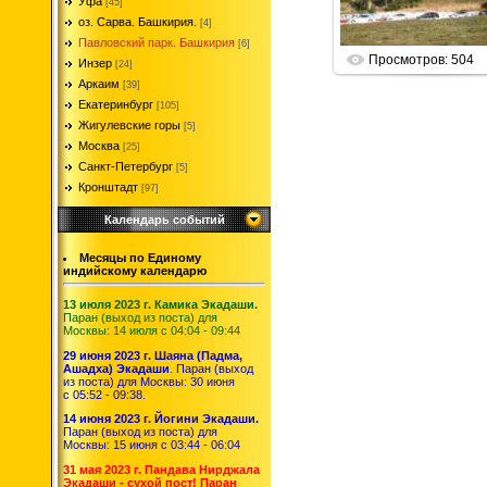
Уфа
[45]
Parabrahma
оз. Сарва. Башкирия.
[4]
Павловский парк. Башкирия
[6]
Просмотров: 504
Инзер
[24]
Аркаим
[39]
Екатеринбург
[105]
Жигулевские горы
[5]
Москва
[25]
Санкт-Петербург
[5]
Кронштадт
[97]
Календарь событий
Месяцы по Единому
индийскому календарю
13 июля 2023 г. Камика Экадаши.
Паран (выход из поста) для
Москвы: 14 июля с 04:04 - 09:44
29 июня 2023 г. Шаяна (Падма,
Ашадха) Экадаши
. Паран (выход
из поста) для Москвы: 30 июня
с 05:52 - 09:38.
14 июня 2023 г. Йогини Экадаши.
Паран (выход из поста) для
Москвы: 15 июня с 03:44 - 06:04
31 мая 2023 г. Пандава Нирджала
Экадаши - сухой пост! Паран