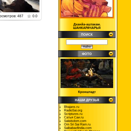
Parabrahman
осмотров: 487
0.0
Дханйа-аштакам.
ШАНКАРАЧАРЬЯ
ПОИСК
ФОТО
Кронштадт
НАШИ ДРУЗЬЯ
Bhajans.ru
RadioSai.org
Scriptures.ru
Сатья Саи.ru
Saiwisdom.com
Om Sri Sai Ram.ru
Saibabaofindia.com