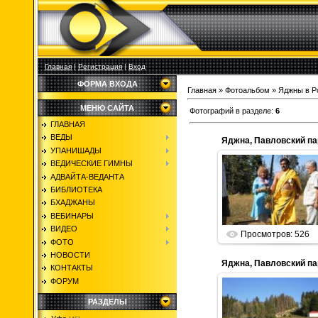
Главная
|
Регистрация
|
Вход
ФОРМА ВХОДА
Главная
»
Фотоальбом
»
Яджны в Р
МЕНЮ САЙТА
Фотографий в разделе
:
6
ГЛАВНАЯ
ВЕДЫ
УПАНИШАДЫ
ВЕДИЧЕСКИЕ ГИМНЫ
АДВАЙТА-ВЕДАНТА
24.03.2015
БИБЛИОТЕКА
Parabrahma
БХАДЖАНЫ
ВЕБИНАРЫ
ВИДЕО
Просмотров: 526
ФОТО
НОВОСТИ
КОНТАКТЫ
ФОРУМ
РАЗДЕЛЫ
24.03.2015