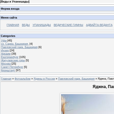
[
Веды и Упанишады
]
Форма входа
Меню сайта
ГЛАВНАЯ
ВЕДЫ
УПАНИШАДЫ
ВЕДИЧЕСКИЕ ГИМНЫ
АДВАЙТА-ВЕДАНТА
Categories
Уфа
[45]
оз. Сарва. Башкирия.
[4]
Павловский парк. Башкирия
[6]
Инзер
[24]
Аркаим
[39]
Екатеринбург
[105]
Жигулевские горы
[5]
Москва
[25]
Санкт-Петербург
[5]
Кронштадт
[97]
Главная
»
Фотоальбом
»
Яджны в России
»
Павловский парк. Башкирия
» Яджна, Павл
Яджна, Пав