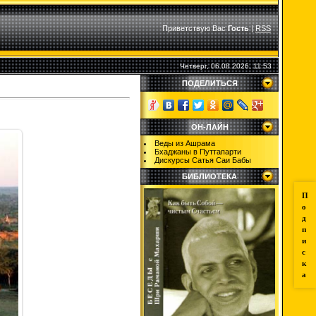
Приветствую Вас
Гость
|
RSS
Четверг, 06.08.2026, 11:53
ПОДЕЛИТЬСЯ
ОН-ЛАЙН
Веды из Ашрама
Бхаджаны в Путтапарти
Дискурсы Сатья Саи Бабы
БИБЛИОТЕКА
П
о
д
п
и
с
к
а