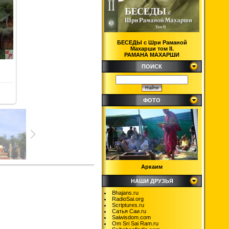
БЕСЕДЫ с Шри Раманой
Махарши том II.
РАМАНА МАХАРШИ
ПОИСК
ФОТО
Аркаим
НАШИ ДРУЗЬЯ
Bhajans.ru
RadioSai.org
Scriptures.ru
Сатья Саи.ru
Saiwisdom.com
Om Sri Sai Ram.ru