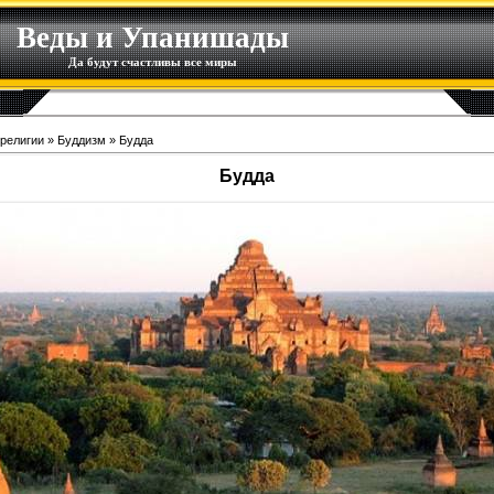
Веды и Упанишады
Да будут счастливы все миры
религии
»
Буддизм
» Будда
Будда