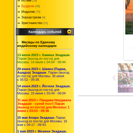
Ислам
[14]
Буддизм
[45]
Индуизм
[75]
Зороастризм
[6]
Христианство
[21]
Календарь событий
Месяцы по Единому
индийскому календарю
13 июля 2023 г. Камика Экадаши.
Паран (выход из поста) для
Москвы: 14 июля с 04:04 - 09:44
29 июня 2023 г. Шаяна (Падма,
Ашадха) Экадаши
. Паран (выход
из поста) для Москвы: 30 июня
с 05:52 - 09:38.
14 июня 2023 г. Йогини Экадаши.
Паран (выход из поста) для
Москвы: 15 июня с 03:44 - 06:04
31 мая 2023 г. Пандава Нирджала
Экадаши - сухой пост! Паран
(выход из поста) для Москвы: 1
июня с 03:53 - 09:36
15 мая Апара Экадаши.
Паран
(выход из поста) для Москвы: 16
мая с 04:17 - 09:43.
1 мая 2023 г. Мохини Экадаши.