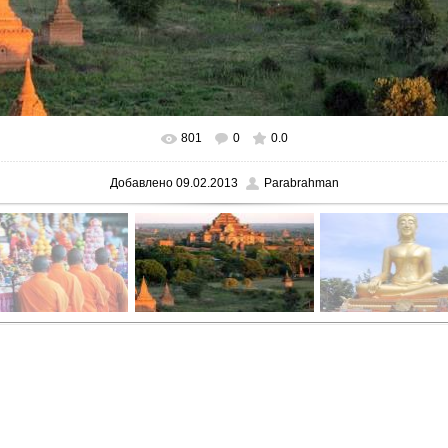
801
0
0.0
В реальном размере
666x500
/ 249.5Kb
Добавлено
09.02.2013
Parabrahman