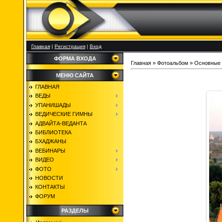
Главная
|
Регистрация
|
Вход
ФОРМА ВХОДА
Главная
»
Фотоальбом
»
Основные 
МЕНЮ САЙТА
ГЛАВНАЯ
ВЕДЫ
УПАНИШАДЫ
ВЕДИЧЕСКИЕ ГИМНЫ
АДВАЙТА-ВЕДАНТА
БИБЛИОТЕКА
БХАДЖАНЫ
ВЕБИНАРЫ
ВИДЕО
ФОТО
НОВОСТИ
КОНТАКТЫ
ФОРУМ
РАЗДЕЛЫ