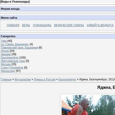
[
Веды и Упанишады
]
Форма входа
Меню сайта
ГЛАВНАЯ
ВЕДЫ
УПАНИШАДЫ
ВЕДИЧЕСКИЕ ГИМНЫ
АДВАЙТА-ВЕДАНТА
Categories
Уфа
[45]
оз. Сарва. Башкирия.
[4]
Павловский парк. Башкирия
[6]
Инзер
[24]
Аркаим
[39]
Екатеринбург
[105]
Жигулевские горы
[5]
Москва
[25]
Санкт-Петербург
[5]
Кронштадт
[97]
Главная
»
Фотоальбом
»
Яджны в России
»
Екатеринбург
» Яджна, Екатеринбург, 2012г
Яджна, Е