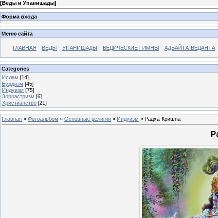
[
Веды и Упанишады
]
Форма входа
Меню сайта
ГЛАВНАЯ
ВЕДЫ
УПАНИШАДЫ
ВЕДИЧЕСКИЕ ГИМНЫ
АДВАЙТА-ВЕДАНТА
Categories
Ислам
[14]
Буддизм
[45]
Индуизм
[75]
Зороастризм
[6]
Христианство
[21]
Главная
»
Фотоальбом
»
Основные религии
»
Индуизм
» Радха-Кришна
Р