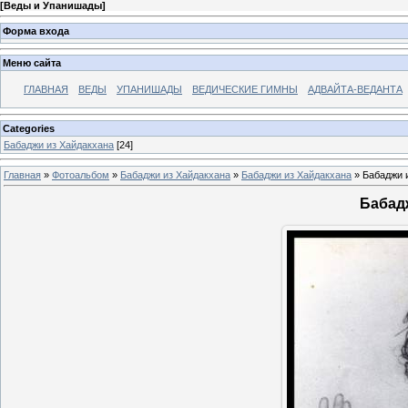
[
Веды и Упанишады
]
Форма входа
Меню сайта
ГЛАВНАЯ
ВЕДЫ
УПАНИШАДЫ
ВЕДИЧЕСКИЕ ГИМНЫ
АДВАЙТА-ВЕДАНТА
Categories
Бабаджи из Хайдакхана
[24]
Главная
»
Фотоальбом
»
Бабаджи из Хайдакхана
»
Бабаджи из Хайдакхана
» Бабаджи 
Бабад