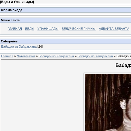
[
Веды и Упанишады
]
Форма входа
Меню сайта
ГЛАВНАЯ
ВЕДЫ
УПАНИШАДЫ
ВЕДИЧЕСКИЕ ГИМНЫ
АДВАЙТА-ВЕДАНТА
Categories
Бабаджи из Хайдакхана
[24]
Главная
»
Фотоальбом
»
Бабаджи из Хайдакхана
»
Бабаджи из Хайдакхана
» Бабаджи 
Бабад