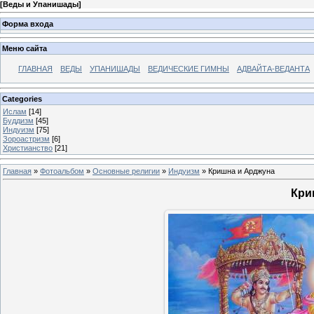
[
Веды и Упанишады
]
Форма входа
Меню сайта
ГЛАВНАЯ
ВЕДЫ
УПАНИШАДЫ
ВЕДИЧЕСКИЕ ГИМНЫ
АДВАЙТА-ВЕДАНТА
Categories
Ислам
[14]
Буддизм
[45]
Индуизм
[75]
Зороастризм
[6]
Христианство
[21]
Главная
»
Фотоальбом
»
Основные религии
»
Индуизм
» Кришна и Арджуна
Кри