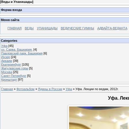
[
Веды и Упанишады
]
Форма входа
Меню сайта
ГЛАВНАЯ
ВЕДЫ
УПАНИШАДЫ
ВЕДИЧЕСКИЕ ГИМНЫ
АДВАЙТА-ВЕДАНТА
Categories
Уфа
[45]
оз. Сарва. Башкирия.
[4]
Павловский парк. Башкирия
[6]
Инзер
[24]
Аркаим
[39]
Екатеринбург
[105]
Жигулевские горы
[5]
Москва
[25]
Санкт-Петербург
[5]
Кронштадт
[97]
Главная
»
Фотоальбом
»
Яджны в России
»
Уфа
» Уфа. Лекции по ведам, 2012г.
Уфа. Лек