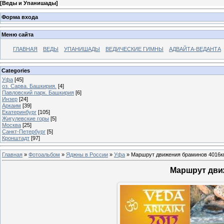
[
Веды и Упанишады
]
Форма входа
Меню сайта
ГЛАВНАЯ
ВЕДЫ
УПАНИШАДЫ
ВЕДИЧЕСКИЕ ГИМНЫ
АДВАЙТА-ВЕДАНТА
Categories
Уфа
[45]
оз. Сарва. Башкирия.
[4]
Павловский парк. Башкирия
[6]
Инзер
[24]
Аркаим
[39]
Екатеринбург
[105]
Жигулевские горы
[5]
Москва
[25]
Санкт-Петербург
[5]
Кронштадт
[97]
Главная
»
Фотоальбом
»
Яджны в России
»
Уфа
» Маршрут движения браминов 4016к
Маршрут дви