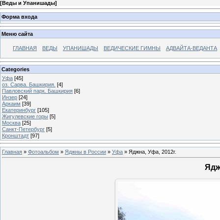
[
Веды и Упанишады
]
Форма входа
Меню сайта
ГЛАВНАЯ
ВЕДЫ
УПАНИШАДЫ
ВЕДИЧЕСКИЕ ГИМНЫ
АДВАЙТА-ВЕДАНТА
Categories
Уфа
[45]
оз. Сарва. Башкирия.
[4]
Павловский парк. Башкирия
[6]
Инзер
[24]
Аркаим
[39]
Екатеринбург
[105]
Жигулевские горы
[5]
Москва
[25]
Санкт-Петербург
[5]
Кронштадт
[97]
Главная
»
Фотоальбом
»
Яджны в России
»
Уфа
» Яджна, Уфа, 2012г.
Ядж