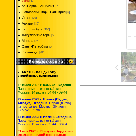
Уфа
[45]
оз. Сарва. Башкирия.
[4]
Павловский парк. Башкирия
[6]
Инзер
[24]
Аркаим
[39]
Екатеринбург
[105]
Жигулевские горы
[5]
Москва
[25]
Санкт-Петербург
[5]
Кронштадт
[97]
Календарь событий
Месяцы по Единому
индийскому календарю
13 июля 2023 г. Камика Экадаши.
Паран (выход из поста) для
Москвы: 14 июля с 04:04 - 09:44
29 июня 2023 г. Шаяна (Падма,
Ашадха) Экадаши
. Паран (выход
из поста) для Москвы: 30 июня
с 05:52 - 09:38.
14 июня 2023 г. Йогини Экадаши.
Паран (выход из поста) для
Москвы: 15 июня с 03:44 - 06:04
31 мая 2023 г. Пандава Нирджала
Экадаши - сухой пост! Паран