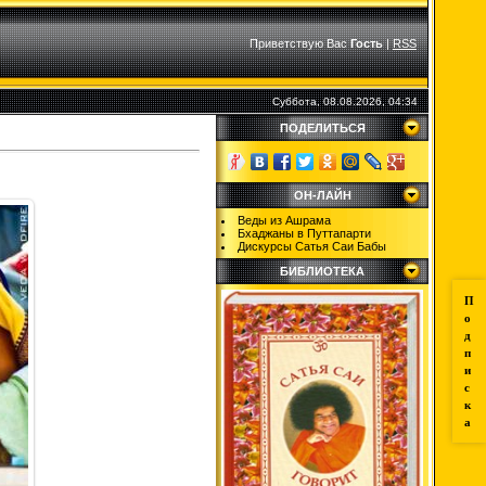
Приветствую Вас
Гость
|
RSS
Суббота, 08.08.2026, 04:34
ПОДЕЛИТЬСЯ
ОН-ЛАЙН
Веды из Ашрама
Бхаджаны в Путтапарти
Дискурсы Сатья Саи Бабы
БИБЛИОТЕКА
П
о
д
п
и
с
к
а