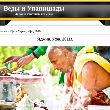
Веды и Упанишады
Да будут счастливы все миры
оссии
»
Уфа
» Яджна, Уфа, 2011г.
Яджна, Уфа, 2011г.