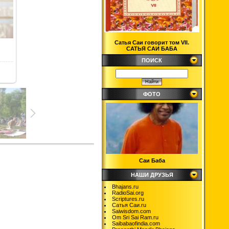
Сатья Саи говорит том VII.
САТЬЯ САИ БАБА
ПОИСК
ФОТО
Саи Баба
НАШИ ДРУЗЬЯ
Bhajans.ru
RadioSai.org
Scriptures.ru
Сатья Саи.ru
Saiwisdom.com
Om Sri Sai Ram.ru
Saibabaofindia.com