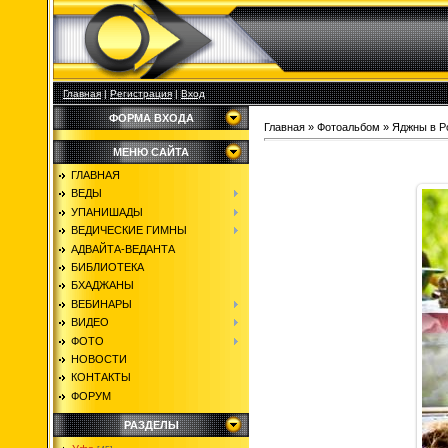
Главная
|
Регистрация
|
Вход
ФОРМА ВХОДА
Главная
»
Фотоальбом
»
Яджны в Р
МЕНЮ САЙТА
ГЛАВНАЯ
ВЕДЫ
УПАНИШАДЫ
ВЕДИЧЕСКИЕ ГИМНЫ
АДВАЙТА-ВЕДАНТА
БИБЛИОТЕКА
БХАДЖАНЫ
ВЕБИНАРЫ
ВИДЕО
ФОТО
НОВОСТИ
КОНТАКТЫ
ФОРУМ
РАЗДЕЛЫ