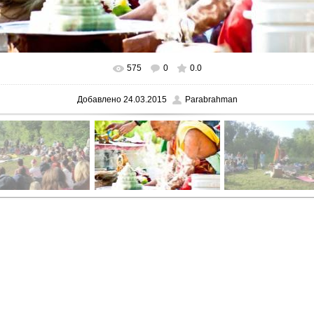
575
0
0.0
В реальном размере
604x404
/ 122.2Kb
Добавлено
24.03.2015
Parabrahman