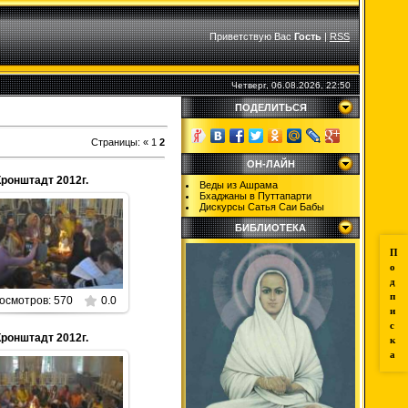
Приветствую Вас
Гость
|
RSS
Четверг, 06.08.2026, 22:50
ПОДЕЛИТЬСЯ
Страницы
:
«
1
2
ОН-ЛАЙН
Кронштадт 2012г.
Веды из Ашрама
Бхаджаны в Путтапарти
Дискурсы Сатья Саи Бабы
БИБЛИОТЕКА
01.01.2013
П
Parabrahman
о
д
п
осмотров: 570
0.0
и
с
Кронштадт 2012г.
к
а
01.01.2013