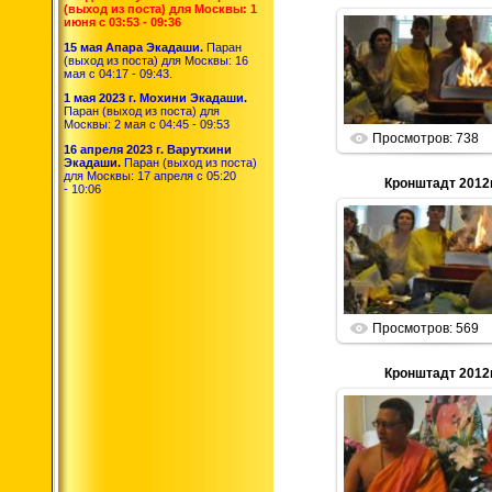
(выход из поста) для Москвы: 1
июня с 03:53 - 09:36
15 мая Апара Экадаши.
Паран
01.01.2013
(выход из поста) для Москвы: 16
мая с 04:17 - 09:43.
Parabrahma
1 мая 2023 г. Мохини Экадаши.
Паран (выход из поста) для
Москвы: 2 мая с 04:45 - 09:53
Просмотров: 738
16 апреля 2023 г. Варутхини
Экадаши.
Паран (выход из поста)
для Москвы: 17 апреля с 05:20
Кронштадт 2012г
- 10:06
01.01.2013
Parabrahma
Просмотров: 569
Кронштадт 2012г
01.01.2013
Parabrahma