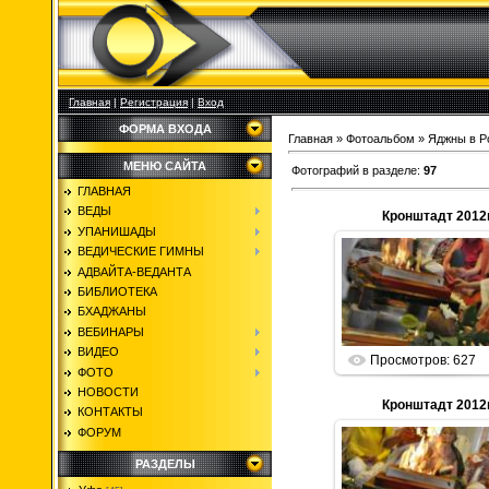
Главная
|
Регистрация
|
Вход
ФОРМА ВХОДА
Главная
»
Фотоальбом
»
Яджны в Р
МЕНЮ САЙТА
Фотографий в разделе
:
97
ГЛАВНАЯ
ВЕДЫ
Кронштадт 2012г
УПАНИШАДЫ
ВЕДИЧЕСКИЕ ГИМНЫ
АДВАЙТА-ВЕДАНТА
01.01.2013
БИБЛИОТЕКА
Parabrahma
БХАДЖАНЫ
ВЕБИНАРЫ
ВИДЕО
Просмотров: 627
ФОТО
НОВОСТИ
Кронштадт 2012г
КОНТАКТЫ
ФОРУМ
РАЗДЕЛЫ
01.01.2013