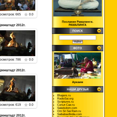
Parabrahman
осмотров: 665
0.0
Послание Рамалинги.
РАМАЛИНГА
Кронштадт 2012г.
ПОИСК
01.01.2013
Parabrahman
ФОТО
осмотров: 786
0.0
Кронштадт 2012г.
Аркаим
01.01.2013
НАШИ ДРУЗЬЯ
Parabrahman
Bhajans.ru
RadioSai.org
Scriptures.ru
осмотров: 619
0.0
Сатья Саи.ru
Saiwisdom.com
Om Sri Sai Ram.ru
Saibabaofindia.com
Кронштадт 2012г.