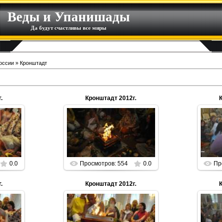
Веды и Упанишады
Да будут счастливы все миры
оссии
» Кронштадт
.
Кронштадт 2012г.
01.01.2013
n
Parabrahman
0.0
Просмотров: 554
0.0
Пр
.
Кронштадт 2012г.
01.01.2013