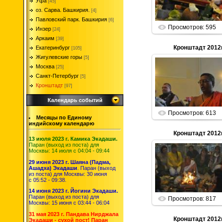
Уфа
[45]
Parabrahma
оз. Сарва. Башкирия.
[4]
Павловский парк. Башкирия
[6]
Просмотров: 595
Инзер
[24]
Аркаим
[39]
Кронштадт 2012г
Екатеринбург
[105]
Жигулевские горы
[5]
Москва
[25]
01.01.2013
Санкт-Петербург
[5]
Кронштадт
[97]
Parabrahma
Календарь событий
Просмотров: 613
Месяцы по Единому
индийскому календарю
Кронштадт 2012г
13 июля 2023 г. Камика Экадаши.
Паран (выход из поста) для
Москвы: 14 июля с 04:04 - 09:44
01.01.2013
29 июня 2023 г. Шаяна (Падма,
Ашадха) Экадаши
. Паран (выход
из поста) для Москвы: 30 июня
Parabrahma
с 05:52 - 09:38.
14 июня 2023 г. Йогини Экадаши.
Паран (выход из поста) для
Просмотров: 817
Москвы: 15 июня с 03:44 - 06:04
31 мая 2023 г. Пандава Нирджала
Кронштадт 2012г
Экадаши - сухой пост! Паран