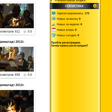
Prasanthi Mandir Bhajans
СТАТИСТИКА
01.01.2013
Зарегистрировались:
172
Новых за месяц:
0
Parabrahman
Новых за неделю:
0
Новых вчера:
0
осмотров: 611
0.0
Новых сегодня:
0
Кронштадт 2012г.
Пройти регистрацию.
Зачем нужна регистрация?
01.01.2013
Parabrahman
осмотров: 658
0.0
Кронштадт 2012г.
01.01.2013
Parabrahman