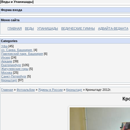
[
Веды и Упанишады
]
Форма входа
Меню сайта
ГЛАВНАЯ
ВЕДЫ
УПАНИШАДЫ
ВЕДИЧЕСКИЕ ГИМНЫ
АДВАЙТА-ВЕДАНТА
Categories
Уфа
[45]
оз. Сарва. Башкирия.
[4]
Павловский парк. Башкирия
[6]
Инзер
[24]
Аркаим
[39]
Екатеринбург
[105]
Жигулевские горы
[5]
Москва
[25]
Санкт-Петербург
[5]
Кронштадт
[97]
Главная
»
Фотоальбом
»
Яджны в России
»
Кронштадт
» Кронштадт 2012г.
Кро