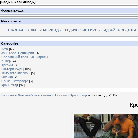
[
Веды и Упанишады
]
Форма входа
Меню сайта
ГЛАВНАЯ
ВЕДЫ
УПАНИШАДЫ
ВЕДИЧЕСКИЕ ГИМНЫ
АДВАЙТА-ВЕДАНТА
Categories
Уфа
[45]
оз. Сарва. Башкирия.
[4]
Павловский парк. Башкирия
[6]
Инзер
[24]
Аркаим
[39]
Екатеринбург
[105]
Жигулевские горы
[5]
Москва
[25]
Санкт-Петербург
[5]
Кронштадт
[97]
Главная
»
Фотоальбом
»
Яджны в России
»
Кронштадт
» Кронштадт 2012г.
Кро