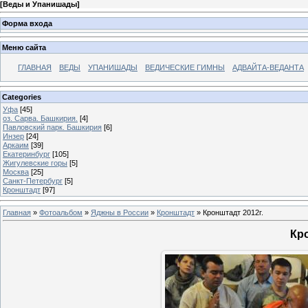
[
Веды и Упанишады
]
Форма входа
Меню сайта
ГЛАВНАЯ
ВЕДЫ
УПАНИШАДЫ
ВЕДИЧЕСКИЕ ГИМНЫ
АДВАЙТА-ВЕДАНТА
Categories
Уфа
[45]
оз. Сарва. Башкирия.
[4]
Павловский парк. Башкирия
[6]
Инзер
[24]
Аркаим
[39]
Екатеринбург
[105]
Жигулевские горы
[5]
Москва
[25]
Санкт-Петербург
[5]
Кронштадт
[97]
Главная
»
Фотоальбом
»
Яджны в России
»
Кронштадт
» Кронштадт 2012г.
Кро