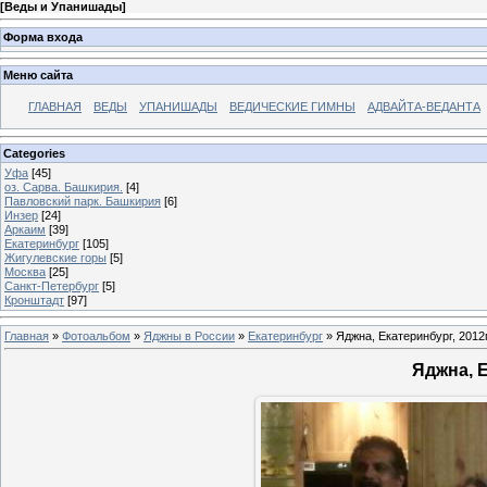
[
Веды и Упанишады
]
Форма входа
Меню сайта
ГЛАВНАЯ
ВЕДЫ
УПАНИШАДЫ
ВЕДИЧЕСКИЕ ГИМНЫ
АДВАЙТА-ВЕДАНТА
Categories
Уфа
[45]
оз. Сарва. Башкирия.
[4]
Павловский парк. Башкирия
[6]
Инзер
[24]
Аркаим
[39]
Екатеринбург
[105]
Жигулевские горы
[5]
Москва
[25]
Санкт-Петербург
[5]
Кронштадт
[97]
Главная
»
Фотоальбом
»
Яджны в России
»
Екатеринбург
» Яджна, Екатеринбург, 2012г
Яджна, Е