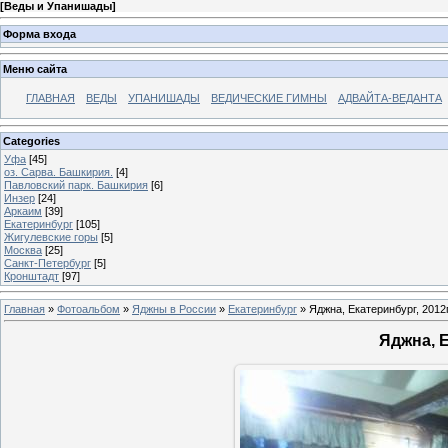
[
Веды и Упанишады
]
Форма входа
Меню сайта
ГЛАВНАЯ
ВЕДЫ
УПАНИШАДЫ
ВЕДИЧЕСКИЕ ГИМНЫ
АДВАЙТА-ВЕДАНТА
Categories
Уфа
[45]
оз. Сарва. Башкирия.
[4]
Павловский парк. Башкирия
[6]
Инзер
[24]
Аркаим
[39]
Екатеринбург
[105]
Жигулевские горы
[5]
Москва
[25]
Санкт-Петербург
[5]
Кронштадт
[97]
Главная
»
Фотоальбом
»
Яджны в России
»
Екатеринбург
» Яджна, Екатеринбург, 2012г
Яджна, Е