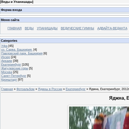
[
Веды и Упанишады
]
Форма входа
Меню сайта
ГЛАВНАЯ
ВЕДЫ
УПАНИШАДЫ
ВЕДИЧЕСКИЕ ГИМНЫ
АДВАЙТА-ВЕДАНТА
Categories
Уфа
[45]
оз. Сарва. Башкирия.
[4]
Павловский парк. Башкирия
[6]
Инзер
[24]
Аркаим
[39]
Екатеринбург
[105]
Жигулевские горы
[5]
Москва
[25]
Санкт-Петербург
[5]
Кронштадт
[97]
Главная
»
Фотоальбом
»
Яджны в России
»
Екатеринбург
» Яджна, Екатеринбург, 2012г
Яджна, Е