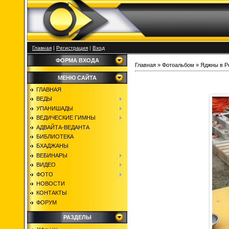
Главная
|
Регистрация
|
Вход
ФОРМА ВХОДА
Главная
»
Фотоальбом
»
Яджны в Р
МЕНЮ САЙТА
ГЛАВНАЯ
ВЕДЫ
УПАНИШАДЫ
ВЕДИЧЕСКИЕ ГИМНЫ
АДВАЙТА-ВЕДАНТА
БИБЛИОТЕКА
БХАДЖАНЫ
ВЕБИНАРЫ
ВИДЕО
ФОТО
НОВОСТИ
КОНТАКТЫ
ФОРУМ
РАЗДЕЛЫ