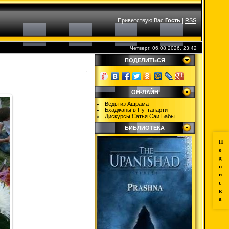
Приветствую Вас
Гость
|
RSS
Четверг, 06.08.2026, 23:42
ПОДЕЛИТЬСЯ
ОН-ЛАЙН
Веды из Ашрама
Бхаджаны в Путтапарти
Дискурсы Сатья Саи Бабы
БИБЛИОТЕКА
П
о
д
п
и
с
к
а