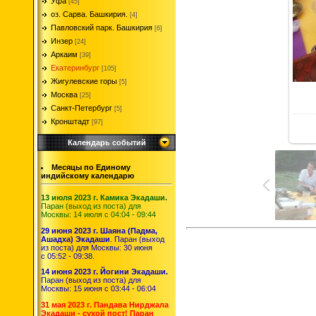
Уфа
[45]
оз. Сарва. Башкирия.
[4]
Павловский парк. Башкирия
[6]
Инзер
[24]
Аркаим
[39]
Екатеринбург
[105]
Жигулевские горы
[5]
Москва
[25]
Санкт-Петербург
[5]
Кронштадт
[97]
Календарь событий
Месяцы по Единому
индийскому календарю
13 июля 2023 г. Камика Экадаши.
Паран (выход из поста) для
Москвы: 14 июля с 04:04 - 09:44
29 июня 2023 г. Шаяна (Падма,
Ашадха) Экадаши
. Паран (выход
из поста) для Москвы: 30 июня
с 05:52 - 09:38.
14 июня 2023 г. Йогини Экадаши.
Паран (выход из поста) для
Москвы: 15 июня с 03:44 - 06:04
31 мая 2023 г. Пандава Нирджала
Экадаши - сухой пост! Паран