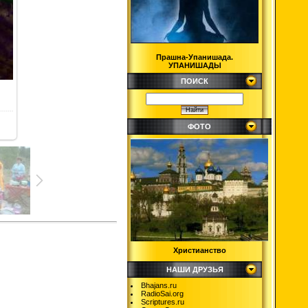
Прашна-Упанишада.
УПАНИШАДЫ
ПОИСК
ФОТО
Христианство
НАШИ ДРУЗЬЯ
Bhajans.ru
RadioSai.org
Scriptures.ru