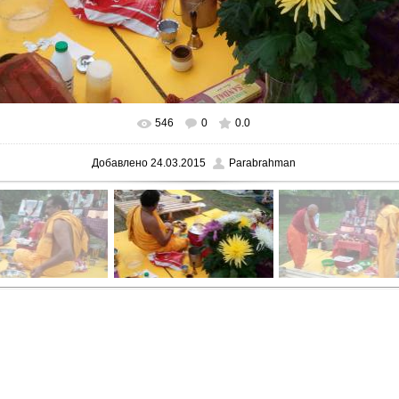
546
0
0.0
В реальном размере
1600x1200
/ 295.5Kb
Добавлено
24.03.2015
Parabrahman