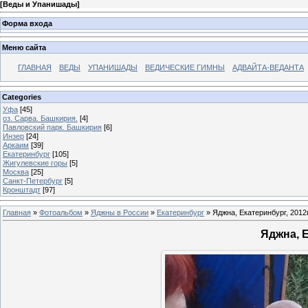
[
Веды и Упанишады
]
Форма входа
Меню сайта
ГЛАВНАЯ
ВЕДЫ
УПАНИШАДЫ
ВЕДИЧЕСКИЕ ГИМНЫ
АДВАЙТА-ВЕДАНТА
Categories
Уфа
[45]
оз. Сарва. Башкирия.
[4]
Павловский парк. Башкирия
[6]
Инзер
[24]
Аркаим
[39]
Екатеринбург
[105]
Жигулевские горы
[5]
Москва
[25]
Санкт-Петербург
[5]
Кронштадт
[97]
Главная
»
Фотоальбом
»
Яджны в России
»
Екатеринбург
» Яджна, Екатеринбург, 2012г
Яджна, Е