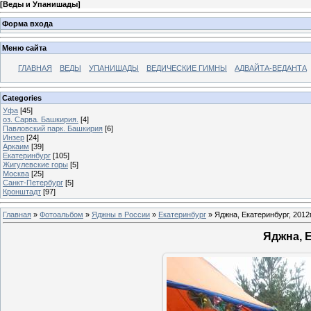
[
Веды и Упанишады
]
Форма входа
Меню сайта
ГЛАВНАЯ
ВЕДЫ
УПАНИШАДЫ
ВЕДИЧЕСКИЕ ГИМНЫ
АДВАЙТА-ВЕДАНТА
Categories
Уфа
[45]
оз. Сарва. Башкирия.
[4]
Павловский парк. Башкирия
[6]
Инзер
[24]
Аркаим
[39]
Екатеринбург
[105]
Жигулевские горы
[5]
Москва
[25]
Санкт-Петербург
[5]
Кронштадт
[97]
Главная
»
Фотоальбом
»
Яджны в России
»
Екатеринбург
» Яджна, Екатеринбург, 2012г
Яджна, Е