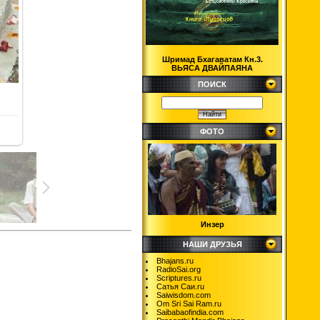
Шримад Бхагаватам Кн.3.
ВЬЯСА ДВАЙПАЯНА
ПОИСК
ФОТО
Инзер
НАШИ ДРУЗЬЯ
Bhajans.ru
RadioSai.org
Scriptures.ru
Сатья Саи.ru
Saiwisdom.com
Om Sri Sai Ram.ru
Saibabaofindia.com