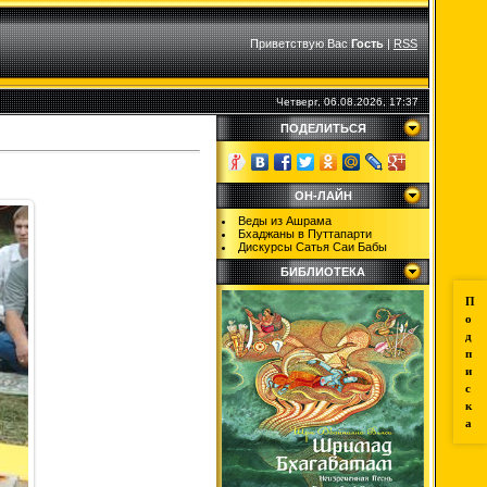
Приветствую Вас
Гость
|
RSS
Четверг, 06.08.2026, 17:37
ПОДЕЛИТЬСЯ
ОН-ЛАЙН
Веды из Ашрама
Бхаджаны в Путтапарти
Дискурсы Сатья Саи Бабы
БИБЛИОТЕКА
П
о
д
п
и
с
к
а