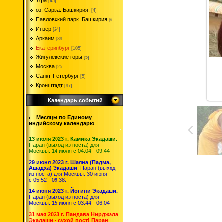
Уфа
[45]
оз. Сарва. Башкирия.
[4]
Павловский парк. Башкирия
[6]
Инзер
[24]
Аркаим
[39]
Екатеринбург
[105]
Жигулевские горы
[5]
Москва
[25]
Санкт-Петербург
[5]
Кронштадт
[97]
Календарь событий
Месяцы по Единому
индийскому календарю
13 июля 2023 г. Камика Экадаши.
Паран (выход из поста) для
Москвы: 14 июля с 04:04 - 09:44
29 июня 2023 г. Шаяна (Падма,
Ашадха) Экадаши
. Паран (выход
из поста) для Москвы: 30 июня
с 05:52 - 09:38.
14 июня 2023 г. Йогини Экадаши.
Паран (выход из поста) для
Москвы: 15 июня с 03:44 - 06:04
31 мая 2023 г. Пандава Нирджала
Экадаши - сухой пост! Паран