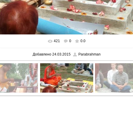
421
0
0.0
В реальном размере
1600x1200
/ 250.1Kb
Добавлено
24.03.2015
Parabrahman