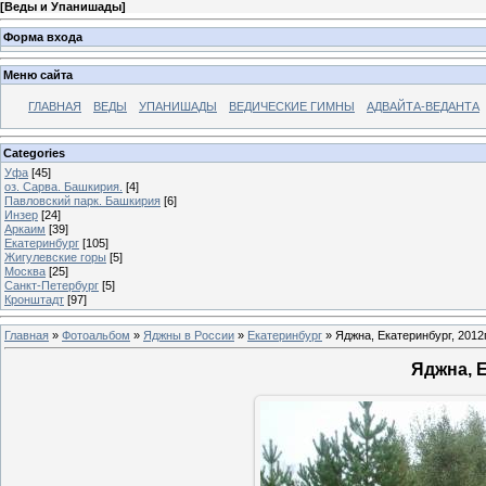
[
Веды и Упанишады
]
Форма входа
Меню сайта
ГЛАВНАЯ
ВЕДЫ
УПАНИШАДЫ
ВЕДИЧЕСКИЕ ГИМНЫ
АДВАЙТА-ВЕДАНТА
Categories
Уфа
[45]
оз. Сарва. Башкирия.
[4]
Павловский парк. Башкирия
[6]
Инзер
[24]
Аркаим
[39]
Екатеринбург
[105]
Жигулевские горы
[5]
Москва
[25]
Санкт-Петербург
[5]
Кронштадт
[97]
Главная
»
Фотоальбом
»
Яджны в России
»
Екатеринбург
» Яджна, Екатеринбург, 2012г
Яджна, Е