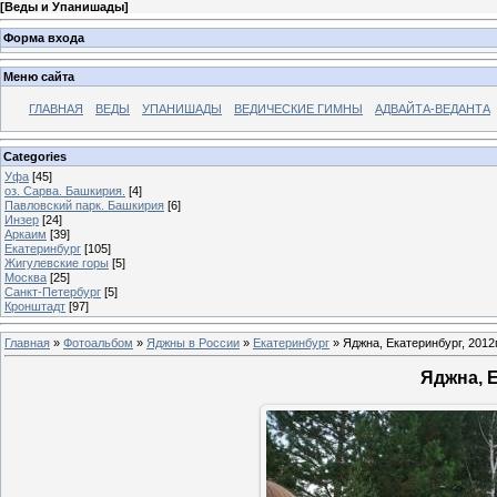
[
Веды и Упанишады
]
Форма входа
Меню сайта
ГЛАВНАЯ
ВЕДЫ
УПАНИШАДЫ
ВЕДИЧЕСКИЕ ГИМНЫ
АДВАЙТА-ВЕДАНТА
Categories
Уфа
[45]
оз. Сарва. Башкирия.
[4]
Павловский парк. Башкирия
[6]
Инзер
[24]
Аркаим
[39]
Екатеринбург
[105]
Жигулевские горы
[5]
Москва
[25]
Санкт-Петербург
[5]
Кронштадт
[97]
Главная
»
Фотоальбом
»
Яджны в России
»
Екатеринбург
» Яджна, Екатеринбург, 2012г
Яджна, Е