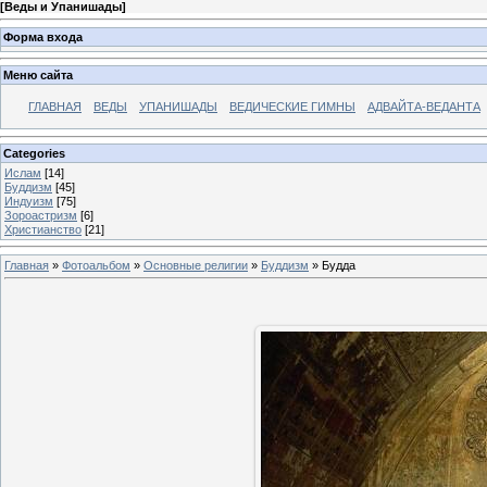
[
Веды и Упанишады
]
Форма входа
Меню сайта
ГЛАВНАЯ
ВЕДЫ
УПАНИШАДЫ
ВЕДИЧЕСКИЕ ГИМНЫ
АДВАЙТА-ВЕДАНТА
Categories
Ислам
[14]
Буддизм
[45]
Индуизм
[75]
Зороастризм
[6]
Христианство
[21]
Главная
»
Фотоальбом
»
Основные религии
»
Буддизм
» Будда