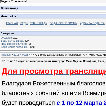
[
Веды и Упанишады
]
Форма входа
Меню сайта
ГЛАВНАЯ
ВЕДЫ
УПАНИШАДЫ
ВЕДИЧЕСКИЕ ГИМНЫ
АДВАЙТА-ВЕДАНТА
Categories
Экадаши
[201]
Веды и Упанишады
[20]
Праническое питание
[2]
Ведические праздники
[109]
Главная
»
2015
»
Март
»
4
» C 1-го по 12 марта прямая трансляция Ати Рудра Маха Яд
C 1-го по 12 марта прямая трансляция Ати Рудра Маха Яджна, Вайтфилд. Ежедне
Для просмотра трансляци
Благодаря Божественным благослов
благостных событий во имя Всемир
будет проводиться
с 1 по 12 марта