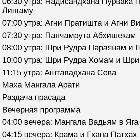
06:30 утра: Надисандхана Пурвака
Лингаму
07:00 утра: Агни Пратишта и Агни В
07:30 утра: Панчамрута Абхишекам
08:00 утра: Шри Рудра Параянам 
10:00 утра: Шри Рудра Хомам и Шр
11:15 утра: Аштавадхана Сева
Маха Мангала Арати
Раздача прасада
Вечерняя программа
04:00 вечера: Мангала Вадьям в Яг
04:15 вечера: Крама и Гхана Патхах