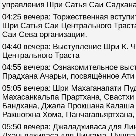
управления Шри Сатья Саи Садхан
04:25 вечера: Торжественная вступ
Шри Сатья Саи Центрального Траст
Саи Сева организации.
04:40 вечера: Выступление Шри К. 
Центрального Траста
04:55 вечера: Ознакомительное вы
Прадхана Ачарьи, посвящённое Ати
05:05 вечера: Шри Махаганапати Пу
Махасанкальпа Прартхана, Свастхи 
Бандхана, Джала Прокшана Калаша 
Ракшогхна Хома, Панчагавьяртхана
05:50 вечера: Джаладхиваса для Ли
Дханьядхиваса для Лингама, Пушпа