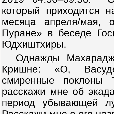
который приходится 
месяца апреля/мая, 
Пуране» в беседе Го
Юдхиштхиры.
Однажды Махарадж 
Кришне: «О, Васу
смиренные поклоны Т
расскажи мне об экада
период убывающей лу
Расскажи мне о его наз