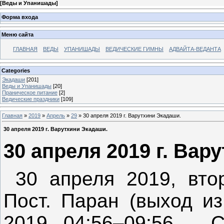
[
Веды и Упанишады
]
Форма входа
Меню сайта
ГЛАВНАЯ
ВЕДЫ
УПАНИШАДЫ
ВЕДИЧЕСКИЕ ГИМНЫ
АДВАЙТА-ВЕДАНТА
Categories
Экадаши
[201]
Веды и Упанишады
[20]
Праническое питание
[2]
Ведические праздники
[109]
Главная
»
2019
»
Апрель
»
29
» 30 апреля 2019 г. Варутхини Экадаши.
30 апреля 2019 г. Варутхини Экадаши.
30 апреля 2019 г. Вар
30 апреля 2019, вто
Пост. Паран (выход из
2019 04:56–09:56. С