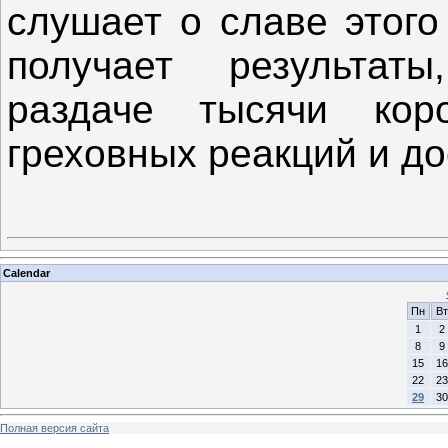
слушает о славе этого
получает результат
раздаче тысячи кор
греховных реакций и до
Calendar
Пн
Вт
1
2
8
9
15
16
22
23
29
30
Полная версия сайта