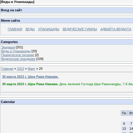
[
Веды и Упанишады
]
Вход на сайт
Меню сайта
ГЛАВНАЯ
ВЕДЫ
УПАНИШАДЫ
ВЕДИЧЕСКИЕ ГИМНЫ
АДВАЙТА-ВЕДАНТА
Categories
Экадаши
[201]
Веды и Упанишады
[20]
Праническое питание
[2]
Ведические праздники
[109]
Главная
»
2023
»
Март
»
29
30 марта 2023 г. Шри Рама Навами.
30 марта 2023 г. Шри Рама Навами.
День явления Господа Шри Рамачандры, 7-й Ав
Calendar
Пн
Вт
6
7
13
14