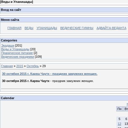
[
Веды и Упанишады
]
Вход на сайт
Меню сайта
ГЛАВНАЯ
ВЕДЫ
УПАНИШАДЫ
ВЕДИЧЕСКИЕ ГИМНЫ
АДВАЙТА-ВЕДАНТА
Categories
Экадаши
[201]
Веды и Упанишады
[20]
Праническое питание
[2]
Ведические праздники
[109]
Главная
»
2015
»
Октябрь
»
29
30 октября 2015 г. Карва Чаутх - праздник замужних женщин.
30 октября 2015 г. Карва Чаутх
- праздник замужних женщин.
Calendar
Пн
Вт
5
6
12
13