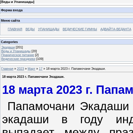
[
Веды и Упанишады
]
Форма входа
Меню сайта
ГЛАВНАЯ
ВЕДЫ
УПАНИШАДЫ
ВЕДИЧЕСКИЕ ГИМНЫ
АДВАЙТА-ВЕДАНТА
Categories
Экадаши
[201]
Веды и Упанишады
[20]
Праническое питание
[2]
Ведические праздники
[109]
Главная
»
2023
»
Март
»
17
» 18 марта 2023 г. Папамочани Экадаши.
18 марта 2023 г. Папамочани Экадаши.
18 марта 2023 г. Папа
Папамочани Экадаши с
экадаши в году инд
выпадает между пра