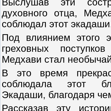
Выслушав эти состр
духовного отца, Медх
соблюдал этот экадаши
Под влиянием этого э
греховных поступко
Медхави стал необычай
В это время прекра
соблюдала этот бл
Экадаши, благодаря че
Рассказав эту истор