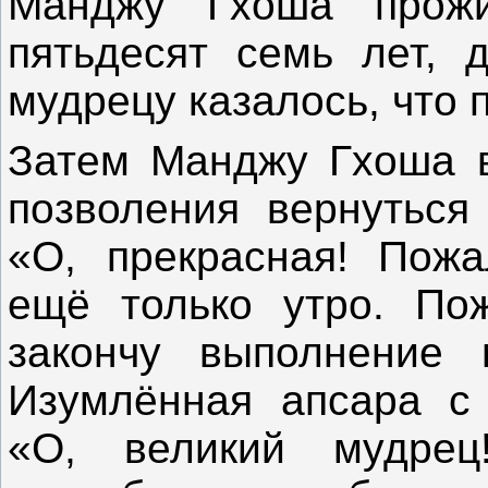
Манджу Гхоша прож
пятьдесят семь лет, 
мудрецу казалось, что
Затем Манджу Гхоша в
позволения вернуться
«О, прекрасная! Пожа
ещё только утро. Пож
закончу выполнение 
Изумлённая апсара с 
«О, великий мудрец