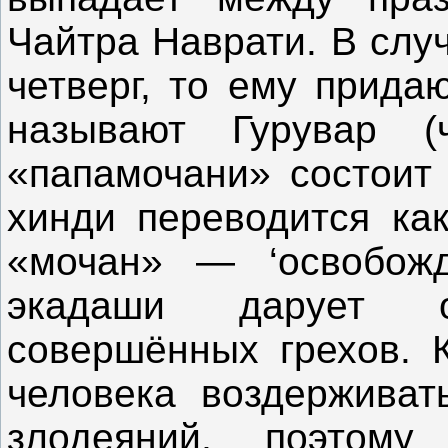
Чайтра Наврати. В слу
четверг, то ему прида
называют Гурувар (
«папамочани» состоит 
хинди переводится как 
«мочан» — ‘освобожда
экадаши дарует 
совершённых грехов. К
человека воздерживат
злодеяний, поэтом