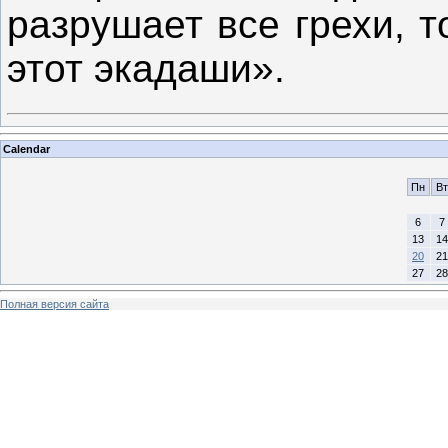
разрушает все грехи, 
этот экадаши».
Calendar
Пн
Вт
6
7
13
14
20
21
27
28
Полная версия сайта