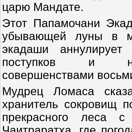
царю Мандате.
Этот Папамочани Экад
убывающей луны в ме
экадаши аннулирует 
поступков и над
совершенствами восьми
Мудрец Ломаса сказа
хранитель сокровищ п
прекрасного леса с 
Чаитраратха, где пого