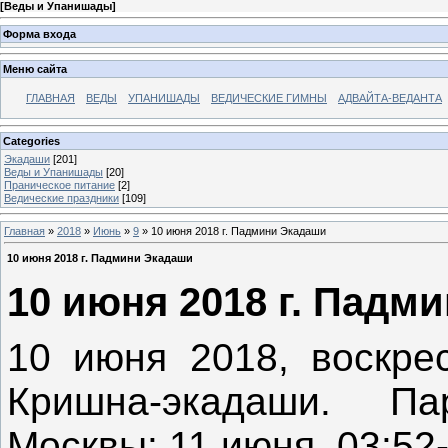
[
Веды и Упанишады
]
Форма входа
Меню сайта
ГЛАВНАЯ
ВЕДЫ
УПАНИШАДЫ
ВЕДИЧЕСКИЕ ГИМНЫ
АДВАЙТА-ВЕДАНТА
Categories
Экадаши
[201]
Веды и Упанишады
[20]
Праническое питание
[2]
Ведические праздники
[109]
Главная
»
2018
»
Июнь
»
9
» 10 июня 2018 г. Падмини Экадаши
10 июня 2018 г. Падмини Экадаши
10 июня 2018 г. Падм
10 июня 2018, воскр
Кришна-экадаши. Пар
Москвы: 11 июня, 03:52-