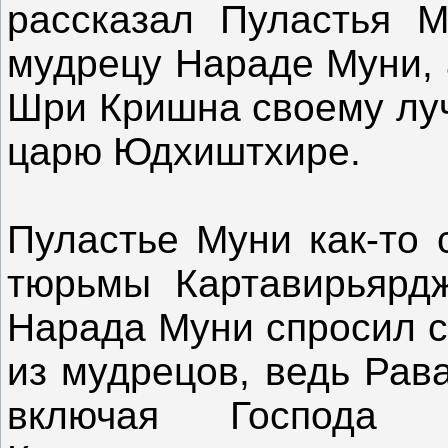
рассказал Пуластья М
мудрецу Нараде Муни, 
Шри Кришна своему лу
царю Юдхиштхире.
Пуластье Муни как-то 
тюрьмы Картавирьярдж
Нарада Муни спросил с
из мудрецов, ведь Рав
включая Господа