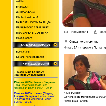
АММА
БАБАДЖИ
ДЕВРАХА БАБА
САТЬЯ САИ БАБА
ГАНАПАТИ САТЧИТАНАНДА
ПРАНИЧЕСКОЕ ПИТАНИЕ
Просмотры
: 1
Доба
ПРАЗДНИКИ И СОБЫТИЯ
Махабхарата
Описание материала
:
КАТЕГОРИИ КАНАЛОВ
Инна USA интервью в Путтапа
Все каналы
Каналы пользователей
Календарь событий
Месяцы по Единому
индийскому календарю
13 июля 2023 г. Камика Экадаши.
Паран (выход из поста) для
Москвы: 14 июля с 04:04 - 09:44
Язык
: Русский
29 июня 2023 г. Шаяна (Падма,
Ашадха) Экадаши
. Паран (выход
Длительность материала
: 00:06:20
из поста) для Москвы: 30 июня
Автор
: Mata Parvathi
с 05:52 - 09:38.