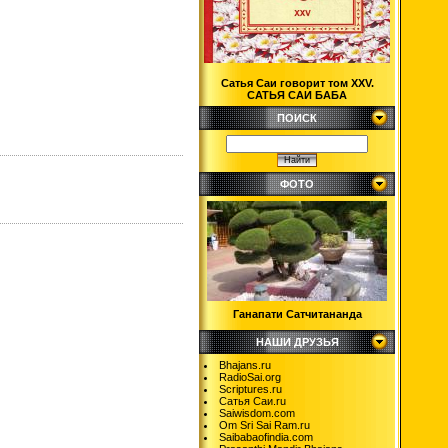
Сатья Саи говорит том XXV.
САТЬЯ САИ БАБА
ПОИСК
ФОТО
Ганапати Сатчитананда
НАШИ ДРУЗЬЯ
Bhajans.ru
RadioSai.org
Scriptures.ru
Сатья Саи.ru
Saiwisdom.com
Om Sri Sai Ram.ru
Saibabaofindia.com