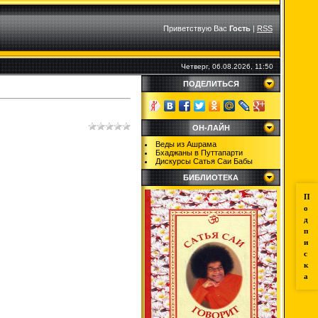
Приветствую Вас
Гость
|
RSS
Четверг, 06.08.2026, 11:50
ПОДЕЛИТЬСЯ
ОН-ЛАЙН
Веды из Ашрама
Бхаджаны в Путтапарти
Дискурсы Сатья Саи Бабы
БИБЛИОТЕКА
П
о
д
п
и
с
к
а