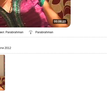
00:06:20
вил
:
Parabrahman
Parabrahman
рти 2012