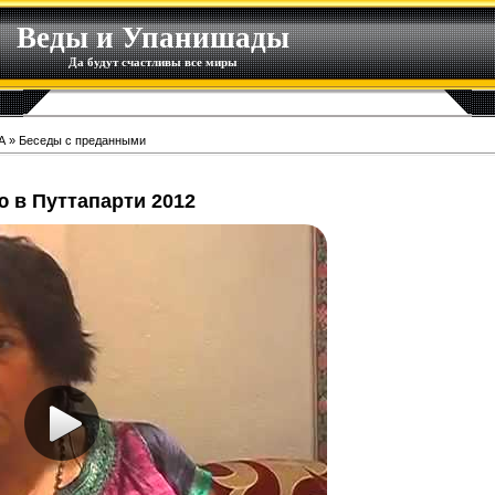
Веды и Упанишады
Да будут счастливы все миры
А
»
Беседы с преданными
 в Путтапарти 2012