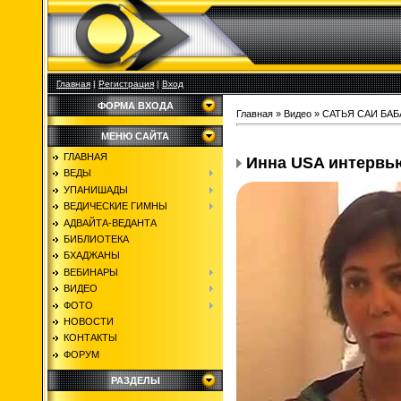
Главная
|
Регистрация
|
Вход
ФОРМА ВХОДА
Главная
»
Видео
»
САТЬЯ САИ БАБ
МЕНЮ САЙТА
ГЛАВНАЯ
Инна USA интервью
ВЕДЫ
УПАНИШАДЫ
ВЕДИЧЕСКИЕ ГИМНЫ
АДВАЙТА-ВЕДАНТА
БИБЛИОТЕКА
БХАДЖАНЫ
ВЕБИНАРЫ
ВИДЕО
ФОТО
НОВОСТИ
КОНТАКТЫ
ФОРУМ
РАЗДЕЛЫ