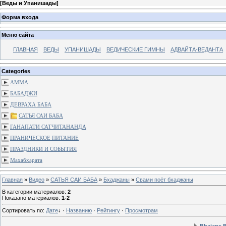
[
Веды и Упанишады
]
Форма входа
Меню сайта
ГЛАВНАЯ
ВЕДЫ
УПАНИШАДЫ
ВЕДИЧЕСКИЕ ГИМНЫ
АДВАЙТА-ВЕДАНТА
Categories
АММА
БАБАДЖИ
ДЕВРАХА БАБА
САТЬЯ САИ БАБА
ГАНАПАТИ САТЧИТАНАНДА
ПРАНИЧЕСКОЕ ПИТАНИЕ
ПРАЗДНИКИ И СОБЫТИЯ
Махабхарата
Главная
»
Видео
»
САТЬЯ САИ БАБА
»
Бхаджаны
»
Свами поёт бхаджаны
В категории материалов
:
2
Показано материалов
:
1-2
Сортировать по
:
Дате
↓
·
Названию
·
Рейтингу
·
Просмотрам
Bhajans 