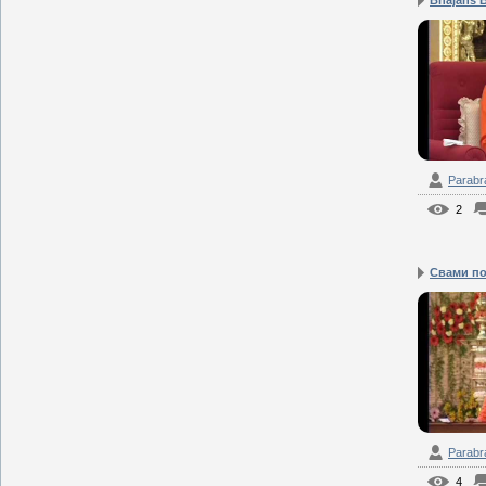
Parab
2
Cвами по
Parab
4