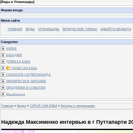
[
Веды и Упанишады
]
Форма входа
Меню сайта
ГЛАВНАЯ
ВЕДЫ
УПАНИШАДЫ
ВЕДИЧЕСКИЕ ГИМНЫ
АДВАЙТА-ВЕДАНТА
Categories
АММА
БАБАДЖИ
ДЕВРАХА БАБА
САТЬЯ САИ БАБА
ГАНАПАТИ САТЧИТАНАНДА
ПРАНИЧЕСКОЕ ПИТАНИЕ
ПРАЗДНИКИ И СОБЫТИЯ
Махабхарата
Главная
»
Видео
»
САТЬЯ САИ БАБА
»
Беседы с преданными
Надежда Максименко интервью в г Путтапарти 2