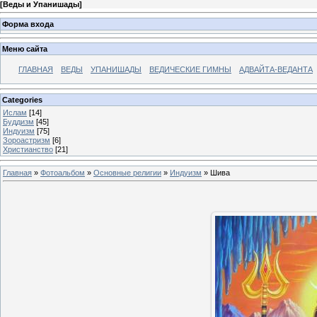
[
Веды и Упанишады
]
Форма входа
Меню сайта
ГЛАВНАЯ
ВЕДЫ
УПАНИШАДЫ
ВЕДИЧЕСКИЕ ГИМНЫ
АДВАЙТА-ВЕДАНТА
Categories
Ислам
[14]
Буддизм
[45]
Индуизм
[75]
Зороастризм
[6]
Христианство
[21]
Главная
»
Фотоальбом
»
Основные религии
»
Индуизм
» Шива